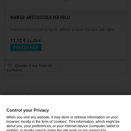
NIKWAX- ANTIZOCCOLO PER PELLI
Impermeabilizzante di facile utilizzo a base d'acqua, per ogni...
11,12 €
11,70 €
PREZZO WEB
Ajouter à ma liste de
cadeaux
Résultats 1 - 2 sur 2.
Control your Privacy
When you visit any website, it may store or retrieve information on your
CATÉGORIES
browser, mostly in the form of 'cookies'. This information, which might be
about you, your preferences, or your internet device (computer, tablet or
mobile), is mostly used to make the site work as you expect it to.