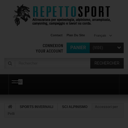
Contact
Plan Du Site
Français
CONNEXION
PANIER
(VIDE)
YOUR ACCOUNT
RECHERCHER
MENU
SPORTS INVERNALI
SCI ALPINISMO
Accessori per
Pelli