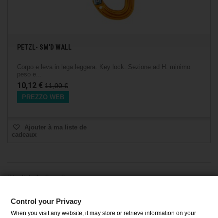
PETZL- SM'D WALL
Corpo e leva in lega leggera. Key lock. Sezione ad H: minimo
peso e...
10,12 €
11,00 €
PREZZO WEB
Ajouter à ma liste de
cadeaux
Résultats 1 - 3 sur 3.
Control your Privacy
When you visit any website, it may store or retrieve information on your
CATÉGORIES