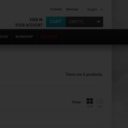
Contact
Sitemap
English
SIGN IN
CART
(EMPTY)
YOUR ACCOUNT
SCUE
BOOKSHOP
VOUCHERS
There are 6 products.
View:
Grid
List