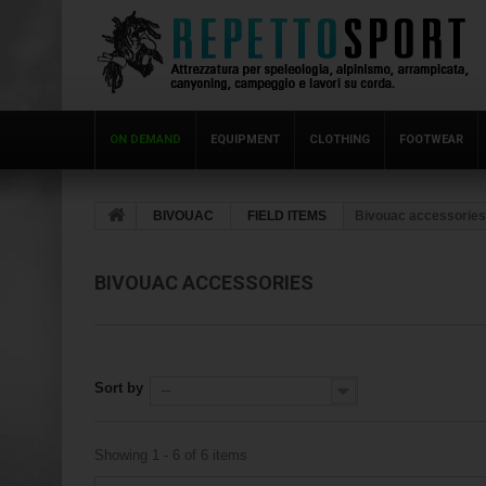
ON DEMAND
EQUIPMENT
CLOTHING
FOOTWEAR
BIVOUAC
FIELD ITEMS
Bivouac accessories
BIVOUAC ACCESSORIES
Sort by
--
Showing 1 - 6 of 6 items