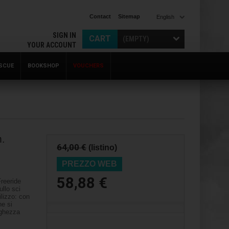
Contact
Sitemap
English
SIGN IN
CART
(EMPTY)
YOUR ACCOUNT
SCUE
BOOKSHOP
VOUCHERS
.
64,00 €
(listino)
PREZZO WEB
58,88 €
Freeride
ullo sci
lizzo: con
e si
rghezza