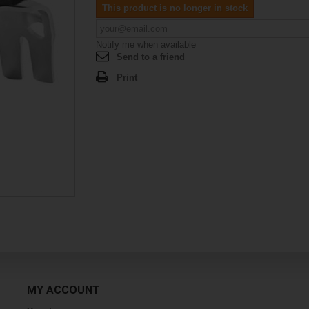
This product is no longer in stock
Notify me when available
Send to a friend
Print
MY ACCOUNT