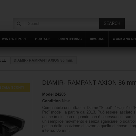
SEARCH
WINTER SPORT
PORTAGE
ORIENTEERING
BIVOUAC
WORK AND RE
ULL
DIAMIR- RAMPANT AXION 86 mm.
DIAMIR- RAMPANT AXION 86 mm
SCALA SCONTI
Model
24205
Condition
New
Compatibile con attacchi Diamir "Scout", "Eagle" e "
Pro" modelli a partire dal 2013. Può essere lasciato s
anche in discesa o quando non è necessario il suo uti
un semplice movimento e senza sganciare lo scarpon
passa dalla posizione di lavoro a quella di riposo. La
interna: 86 mm.