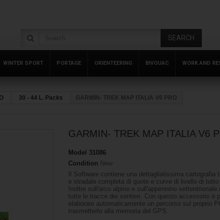
SEARCH
WINTER SPORT
PORTAGE
ORIENTEERING
BIVOUAC
WORK AND RE
TO
30 - 44 L. Packs
GARMIN- TREK MAP ITALIA V6 PRO
GARMIN- TREK MAP ITALIA V6 
Model
31086
Condition
New
Il Software contiene una dettagliatissima cartografia 
e stradale completa di quote e curve di livello di tutto
Inoltre sull'arco alpino e sull'appennino settentrionale 
tutte le tracce dei sentieri. Con questo accessorio è 
elaborare automaticamente un percorso sul proprio P
trasmetterlo alla memoria del GPS.