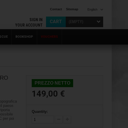
Contact
Sitemap
English
SIGN IN
CART
(EMPTY)
YOUR ACCOUNT
SCUE
BOOKSHOP
VOUCHERS
PRO
PREZZO NETTO
149,00 €
topografica
 il paese.
riporta
Quantity:
possibile
C per poi