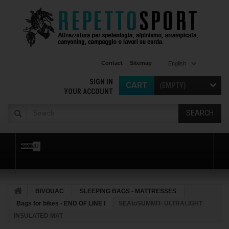
Contact
Sitemap
English
SIGN IN
CART
(EMPTY)
YOUR ACCOUNT
SEARCH
MENU
BIVOUAC
SLEEPING BAGS - MATTRESSES
Bags for bikes - END OF LINE I
SEAtoSUMMIT- ULTRALIGHT
INSULATED MAT