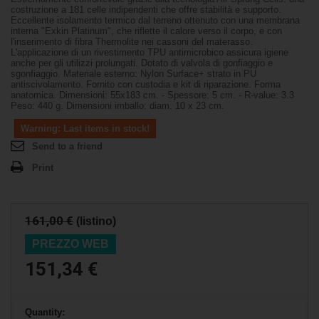
costruzione a 181 celle indipendenti che offre stabilità e supporto.
Eccellente isolamento termico dal terreno ottenuto con una membrana
interna "Exkin Platinum", che riflette il calore verso il corpo, e con
l'inserimento di fibra Thermolite nei cassoni del materasso.
L'applicazione di un rivestimento TPU antimicrobico assicura igiene
anche per gli utilizzi prolungati. Dotato di valvola di gonfiaggio e
sgonfiaggio. Materiale esterno: Nylon Surface+ strato in PU
antiscivolamento. Fornito con custodia e kit di riparazione. Forma
anatomica. Dimensioni: 55x183 cm. - Spessore: 5 cm. - R-value: 3.3
Peso: 440 g. Dimensioni imballo: diam. 10 x 23 cm.
Warning: Last items in stock!
Send to a friend
Print
161,00 €
(listino)
PREZZO WEB
151,34 €
Quantity: