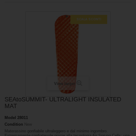
SCALA SCONTI
View larger
SEAtoSUMMIT- ULTRALIGHT INSULATED
MAT
Model
28011
Condition
New
Materassino gonfiabile ultraleggero e dal minimo ingombro.
Estremamente confortevole grazie alla tecnologia Air Sprung Cells: una