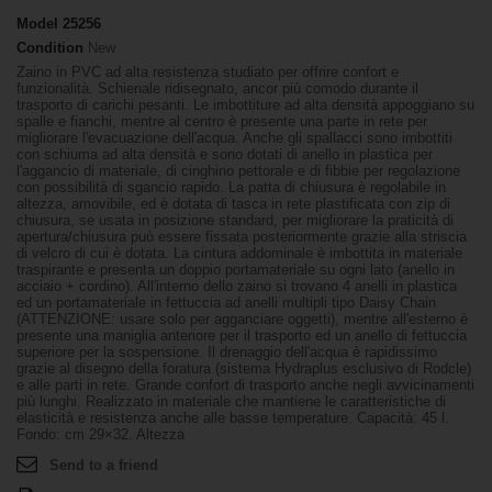
Model
25256
Condition
New
Zaino in PVC ad alta resistenza studiato per offrire confort e
funzionalità. Schienale ridisegnato, ancor più comodo durante il
trasporto di carichi pesanti. Le imbottiture ad alta densità appoggiano su
spalle e fianchi, mentre al centro è presente una parte in rete per
migliorare l'evacuazione dell'acqua. Anche gli spallacci sono imbottiti
con schiuma ad alta densità e sono dotati di anello in plastica per
l'aggancio di materiale, di cinghino pettorale e di fibbie per regolazione
con possibilità di sgancio rapido. La patta di chiusura è regolabile in
altezza, amovibile, ed è dotata di tasca in rete plastificata con zip di
chiusura, se usata in posizione standard, per migliorare la praticità di
apertura/chiusura può essere fissata posteriormente grazie alla striscia
di velcro di cui è dotata. La cintura addominale è imbottita in materiale
traspirante e presenta un doppio portamateriale su ogni lato (anello in
acciaio + cordino). All'interno dello zaino si trovano 4 anelli in plastica
ed un portamateriale in fettuccia ad anelli multipli tipo Daisy Chain
(ATTENZIONE: usare solo per agganciare oggetti), mentre all'esterno è
presente una maniglia anteriore per il trasporto ed un anello di fettuccia
superiore per la sospensione. Il drenaggio dell'acqua è rapidissimo
grazie al disegno della foratura (sistema Hydraplus esclusivo di Rodcle)
e alle parti in rete. Grande confort di trasporto anche negli avvicinamenti
più lunghi. Realizzato in materiale che mantiene le caratteristiche di
elasticità e resistenza anche alle basse temperature. Capacità: 45 l.
Fondo: cm 29×32. Altezza
Send to a friend