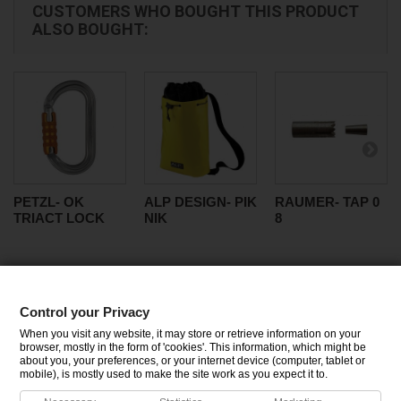
CUSTOMERS WHO BOUGHT THIS PRODUCT
ALSO BOUGHT:
PETZL- OK
ALP DESIGN- PIK
RAUMER- TAP 0
TRIACT LOCK
NIK
8
Control your Privacy
CATEGORIES
When you visit any website, it may store or retrieve information on your
browser, mostly in the form of 'cookies'. This information, which might be
about you, your preferences, or your internet device (computer, tablet or
INFORMATION
mobile), is mostly used to make the site work as you expect it to.