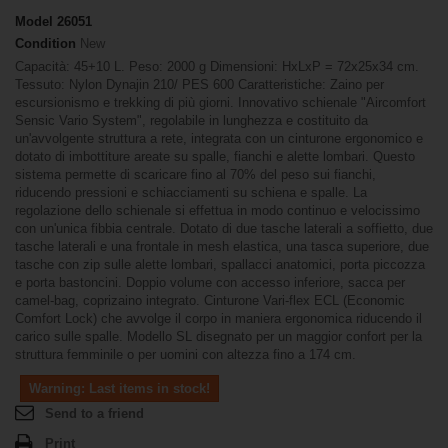
Model
26051
Condition
New
Capacità: 45+10 L. Peso: 2000 g Dimensioni: HxLxP = 72x25x34 cm.
Tessuto: Nylon Dynajin 210/ PES 600 Caratteristiche: Zaino per
escursionismo e trekking di più giorni. Innovativo schienale "Aircomfort
Sensic Vario System", regolabile in lunghezza e costituito da
un'avvolgente struttura a rete, integrata con un cinturone ergonomico e
dotato di imbottiture areate su spalle, fianchi e alette lombari. Questo
sistema permette di scaricare fino al 70% del peso sui fianchi,
riducendo pressioni e schiacciamenti su schiena e spalle. La
regolazione dello schienale si effettua in modo continuo e velocissimo
con un'unica fibbia centrale. Dotato di due tasche laterali a soffietto, due
tasche laterali e una frontale in mesh elastica, una tasca superiore, due
tasche con zip sulle alette lombari, spallacci anatomici, porta piccozza
e porta bastoncini. Doppio volume con accesso inferiore, sacca per
camel-bag, coprizaino integrato. Cinturone Vari-flex ECL (Economic
Comfort Lock) che avvolge il corpo in maniera ergonomica riducendo il
carico sulle spalle. Modello SL disegnato per un maggior confort per la
struttura femminile o per uomini con altezza fino a 174 cm.
Warning: Last items in stock!
Send to a friend
Print