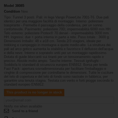
Model
38085
Condition
New
Tipo: Tunnel 3 posti. Pali: in lega Vango PowerLite 7001-T6. Due pali
identici per una maggiore facilità di montaggio. Interno: poliestere
traspirante - Permette il passaggio della condensa, per un sonno
confortevole. Pavimento: poliestere 70D, impermeabilità 6000 mm HH.
Telo esterno: poliestere Protex® 70 denari - impermeabilità 3000 mm
HH. Ingressi: due + porta interna in parte a rete. Peso totale : 3600 g.
Dimensioni Imballo: 48 x ø18 cm. Tenda 2/3 stagioni, ideale per
trekking e campeggio in montagna a quote medio-alte. La struttura dei
pali ad arco gotico aumenta la stabilità e favorisce il deflusso dell'acqua
e della neve. Interno e sopratelo uniti per un montaggio rapidissimo.
Dotata di guide bloccanti sui tiranti per un tensionamento rapido e
preciso. Abside molto ampio. Tasche interne. Tessuti ignifughi -
Soddisfa lo standard di sicurezza europeo EN5912. Borsa per tenda
Fast Pack: apertura sovradimensionata per facilitare l'imballaggio e
cinghie di compressione per controllarne le dimensioni. Tutte le cuciture
del telo di copertura e del telo di fondo sono nastrate in fabbrica, per
garantire una tenuta stagna. Testata con vento e forti piogge secondo lo
standard europeo EN5912.
This product is no longer in stock
Notify me when available
Send to a friend