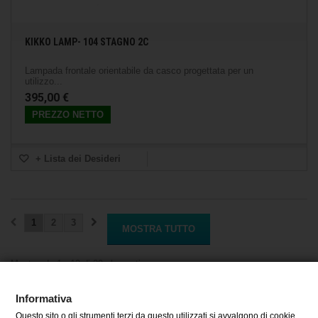
KIKKO LAMP- 104 STAGNO 2C
Lampada frontale orientabile da casco progettata per un
utilizzo...
395,00 €
PREZZO NETTO
+ Lista dei Desideri
1
2
3
MOSTRA TUTTO
Mostrando 1 - 12 di 29 elementi
Informativa
Questo sito o gli strumenti terzi da questo utilizzati si avvalgono di cookie