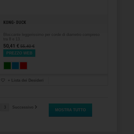
KONG- DUCK
Bloccante leggerissimo per corde di diametro compreso
tra 8 e 13...
50,41 €
55,40 €
PREZZO WEB
+ Lista dei Desideri
3
Successivo
MOSTRA TUTTO