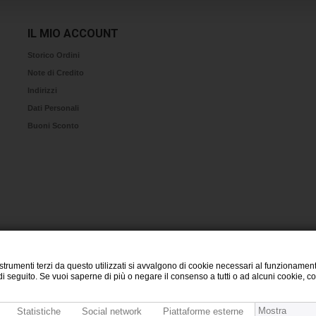
IL MIO ACCOUNT
Storico Ordini
Note di Credito
Indirizzi
Dati Personali
Buoni Sconto
 strumenti terzi da questo utilizzati si avvalgono di cookie necessari al funzionamento
te di seguito. Se vuoi saperne di più o negare il consenso a tutti o ad alcuni cookie, 
Mostra
Statistiche
Social network
Piattaforme esterne