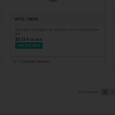
PETZL- TIBLOC
Bloccante ultraleggero da utilizzare con un moschettone
per...
33,12 €
36,40 €
PREZZO WEB
+ Lista dei Desideri
Precedente
1
2