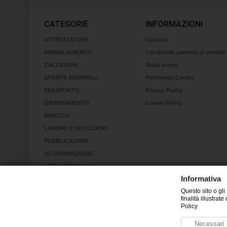
CATEGORIE
INFORMAZIONI
ATTREZZATURA
Contatti
ABBIGLIAMENTO
Condizioni generali di vendita
CALZATURE
Scala sconti
SPORTS INVERNALI
Preferenze Cookie
TRASPORTO
Privacy Policy
ORIENTAMENTO
Cookie Policy
BIVACCO
LAVORO E SOCCORSO
PUBBLICAZIONI
SU ORDINAZIONE
WEB (APPOGGIO)
Informativa
RINVII
Questo sito o gli
KIT
finalità illustra
RICERCA IN VALANGA
Policy
Necessari