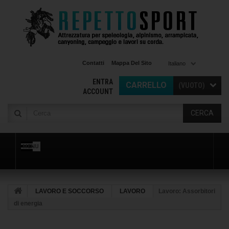
Contatti
Mappa Del Sito
Italiano
ENTRA
CARRELLO
(VUOTO)
ACCOUNT
CERCA
MENU
LAVORO E SOCCORSO
LAVORO
Lavoro: Assorbitori
di energia