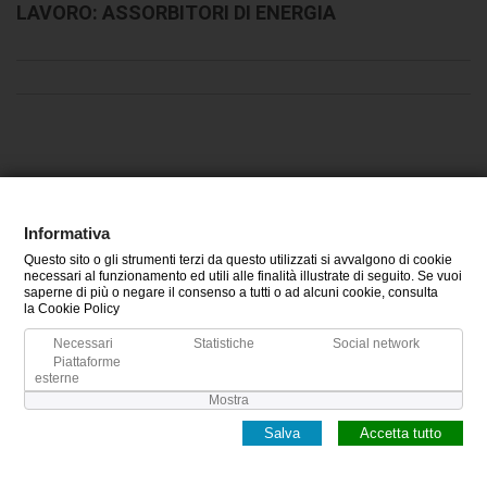
LAVORO: ASSORBITORI DI ENERGIA
CATEGORIE
Informativa
Questo sito o gli strumenti terzi da questo utilizzati si avvalgono di cookie
INFORMAZIONI
necessari al funzionamento ed utili alle finalità illustrate di seguito. Se vuoi
saperne di più o negare il consenso a tutti o ad alcuni cookie, consulta
la Cookie Policy
IL MIO ACCOUNT
Necessari
Statistiche
Social network
Piattaforme
esterne
Mostra
Salva
Accetta tutto