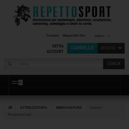
Contatti
Mappa Del Sito
Italiano
ENTRA
CARRELLO
(VUOTO)
ACCOUNT
CERCA
MENU
ATTREZZATURA
IMBRAGATURE
Cinture -
Portamateriali