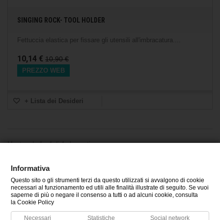
SINGING ROCK- TOOL HOLDER
Fettuccia elastica per fissare gli utensili all'imbracatura....
10,14 €
10,90 €
PREZZO WEB
+ Lista dei Desideri
Mostrando 1 - 4 di 4 elementi
Informativa
Questo sito o gli strumenti terzi da questo utilizzati si avvalgono di cookie
CATEGORIE
necessari al funzionamento ed utili alle finalità illustrate di seguito. Se vuoi
saperne di più o negare il consenso a tutti o ad alcuni cookie, consulta
la Cookie Policy
INFORMAZIONI
Necessari
Statistiche
Social network