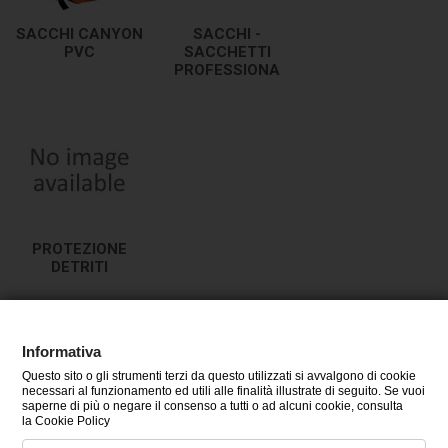
SACCHI CANYON
SACCHI -
PVC
SACCHETTI
PROFESSIONA
PROTEZIONE
DETRITI
Informativa
Questo sito o gli strumenti terzi da questo utilizzati si avvalgono di cookie
CATEGORIE
necessari al funzionamento ed utili alle finalità illustrate di seguito. Se vuoi
saperne di più o negare il consenso a tutti o ad alcuni cookie, consulta
la Cookie Policy
INFORMAZIONI