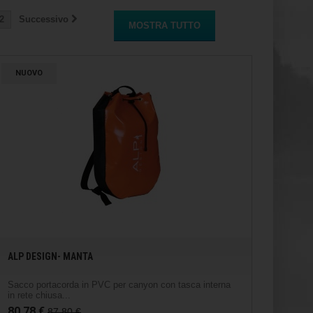
2
Successivo
MOSTRA TUTTO
NUOVO
ALP DESIGN- MANTA
Sacco portacorda in PVC per canyon con tasca interna
in rete chiusa...
80,78 €
87,80 €