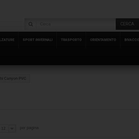
CERCA
LZATURE
SPORT INVERNALI
TRASPORTO
ORIENTAMENTO
BIVACC
hi Canyon PVC
per pagina
12