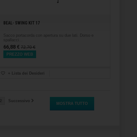
BEAL- SWING KIT 17
Sacco portacorda con apertura su due lati. Dorso e
spallacci...
66,88 €
72,70 €
PREZZO WEB
+ Lista dei Desideri
2
Successivo
MOSTRA TUTTO