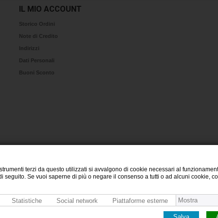
IL MIO ACCOUNT
Storico Ordini
Note di Credito
Indirizzi
Dati Personali
Buoni Sconto
 strumenti terzi da questo utilizzati si avvalgono di cookie necessari al funzionamento
te di seguito. Se vuoi saperne di più o negare il consenso a tutti o ad alcuni cookie, 
Mostra
Statistiche
Social network
Piattaforme esterne
Salva