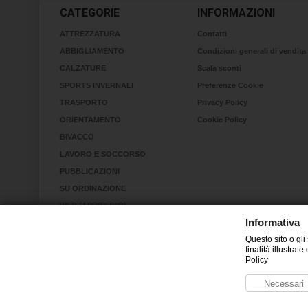
CATEGORIE
INFORMAZIONI
ATTREZZATURA
Contatti
ABBIGLIAMENTO
Condizioni generali di vendita
CALZATURE
Scala sconti
SPORTS INVERNALI
Preferenze Cookie
TRASPORTO
Privacy Policy
ORIENTAMENTO
Cookie Policy
BIVACCO
LAVORO E SOCCORSO
PUBBLICAZIONI
SU ORDINAZIONE
WEB (APPOGGIO)
Informativa
RINVII
Questo sito o gli
KIT
finalità illustra
RICERCA IN VALANGA
Policy
Necessari