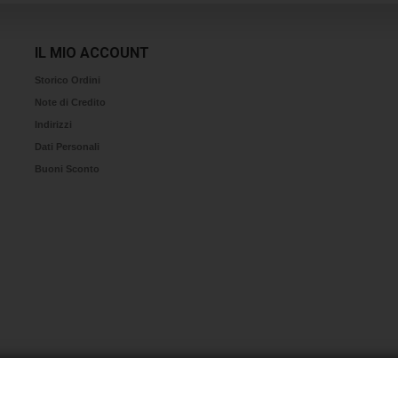
IL MIO ACCOUNT
Storico Ordini
Note di Credito
Indirizzi
Dati Personali
Buoni Sconto