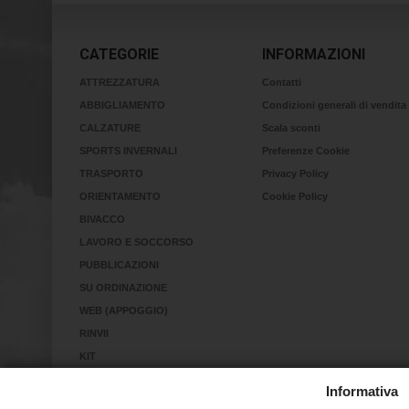
CATEGORIE
INFORMAZIONI
ATTREZZATURA
Contatti
ABBIGLIAMENTO
Condizioni generali di vendita
CALZATURE
Scala sconti
SPORTS INVERNALI
Preferenze Cookie
TRASPORTO
Privacy Policy
ORIENTAMENTO
Cookie Policy
BIVACCO
LAVORO E SOCCORSO
PUBBLICAZIONI
SU ORDINAZIONE
WEB (APPOGGIO)
RINVII
KIT
RICERCA IN VALANGA
Informativa