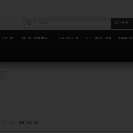
CERCA
LZATURE
SPORT INVERNALI
TRASPORTO
ORIENTAMENTO
BIVACC
cia
per pagina
12