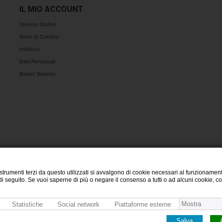
IL MIO ACCOUNT
Storico Ordini
Note di Credito
Indirizzi
Dati Personali
Buoni Sconto
 strumenti terzi da questo utilizzati si avvalgono di cookie necessari al funzionamento
te di seguito. Se vuoi saperne di più o negare il consenso a tutti o ad alcuni cookie, 
Mostra
Statistiche
Social network
Piattaforme esterne
Salva