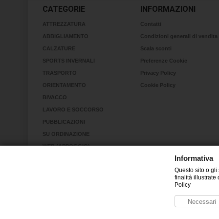
CATEGORIE
INFORMAZIONI
ATTREZZATURA
Contatti
ABBIGLIAMENTO
Condizioni generali di vendita
CALZATURE
Scala sconti
SPORTS INVERNALI
Preferenze Cookie
TRASPORTO
Privacy Policy
ORIENTAMENTO
Cookie Policy
BIVACCO
LAVORO E SOCCORSO
PUBBLICAZIONI
SU ORDINAZIONE
WEB (APPOGGIO)
Informativa
RINVII
Questo sito o gli
KIT
finalità illustra
RICERCA IN VALANGA
Policy
Necessari