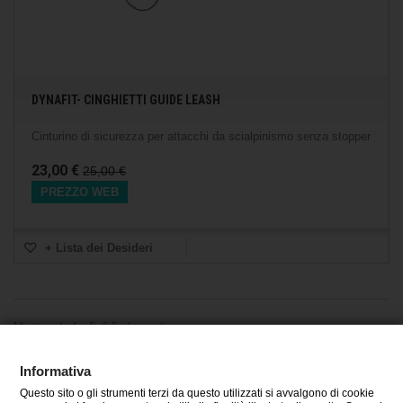
DYNAFIT- CINGHIETTI GUIDE LEASH
Cinturino di sicurezza per attacchi da scialpinismo senza stopper
23,00 €
25,00 €
PREZZO WEB
+ Lista dei Desideri
Mostrando 1 - 5 di 5 elementi
Informativa
Questo sito o gli strumenti terzi da questo utilizzati si avvalgono di cookie
CATEGORIE