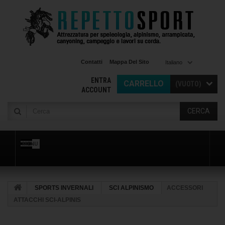
Contatti
Mappa Del Sito
Italiano
ENTRA
CARRELLO
(VUOTO)
ACCOUNT
CERCA
MENU
SPORTS INVERNALI
SCI ALPINISMO
ACCESSORI
ATTACCHI SCI-ALPINIS