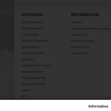
CATEGORIE
INFORMAZIONI
ATTREZZATURA
Contatti
ABBIGLIAMENTO
Condizioni generali di vendita
CALZATURE
Scala sconti
SPORTS INVERNALI
Preferenze Cookie
TRASPORTO
Privacy Policy
ORIENTAMENTO
Cookie Policy
BIVACCO
LAVORO E SOCCORSO
PUBBLICAZIONI
SU ORDINAZIONE
WEB (APPOGGIO)
RINVII
KIT
RICERCA IN VALANGA
Informativa