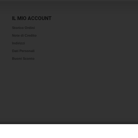
IL MIO ACCOUNT
Storico Ordini
Note di Credito
Indirizzi
Dati Personali
Buoni Sconto