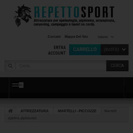
Contatti
Mappa Del Sito
Italiano
ENTRA
CARRELLO
(VUOTO)
ACCOUNT
CERCA
MENU
ATTREZZATURA
MARTELLI - PICCOZZE
Martelli
speleo alpinismo