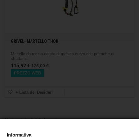
GRIVEL- MARTELLO THOR
Martello da roccia dotato di manico curvo che permette di
sfruttare...
115,92 €
126,00 €
PREZZO WEB
+ Lista dei Desideri
Mostrando 1 - 6 di 6 elementi
Informativa