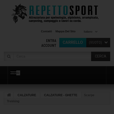
Contatti
Mappa Del Sito
Italiano
ENTRA
CARRELLO
(VUOTO)
ACCOUNT
CERCA
MENU
CALZATURE
CALZATURE - GHETTE
Scarpe
Trekking