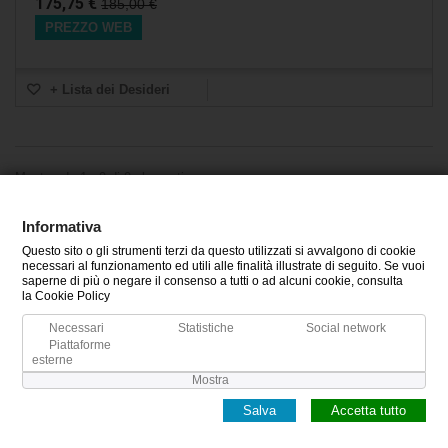
175,75 €
185,00 €
PREZZO WEB
+ Lista dei Desideri
Mostrando 1 - 9 di 9 elementi
Informativa
Questo sito o gli strumenti terzi da questo utilizzati si avvalgono di cookie
CATEGORIE
necessari al funzionamento ed utili alle finalità illustrate di seguito. Se vuoi
saperne di più o negare il consenso a tutti o ad alcuni cookie, consulta
la Cookie Policy
INFORMAZIONI
Necessari
Statistiche
Social network
Piattaforme
IL MIO ACCOUNT
esterne
Mostra
Salva
Accetta tutto