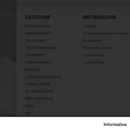
CATEGORIE
INFORMAZIONI
ATTREZZATURA
Contatti
ABBIGLIAMENTO
Condizioni generali di vendita
CALZATURE
Scala sconti
SPORTS INVERNALI
Preferenze Cookie
TRASPORTO
Privacy Policy
ORIENTAMENTO
Cookie Policy
BIVACCO
LAVORO E SOCCORSO
PUBBLICAZIONI
SU ORDINAZIONE
WEB (APPOGGIO)
RINVII
KIT
RICERCA IN VALANGA
Informativa