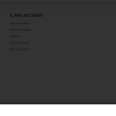
IL MIO ACCOUNT
Storico Ordini
Note di Credito
Indirizzi
Dati Personali
Buoni Sconto