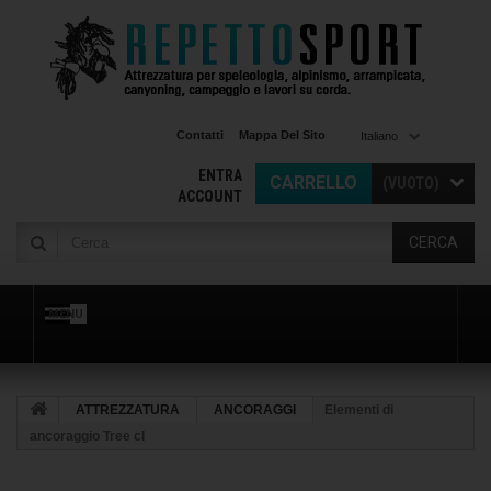
Contatti
Mappa Del Sito
Italiano
ENTRA
CARRELLO
(VUOTO)
ACCOUNT
CERCA
MENU
ATTREZZATURA
ANCORAGGI
Elementi di
ancoraggio Tree cl