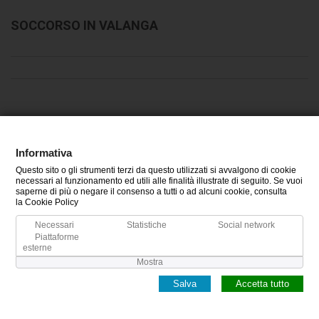
SOCCORSO IN VALANGA
Informativa
CATEGORIE
Questo sito o gli strumenti terzi da questo utilizzati si avvalgono di cookie
necessari al funzionamento ed utili alle finalità illustrate di seguito. Se vuoi
INFORMAZIONI
saperne di più o negare il consenso a tutti o ad alcuni cookie, consulta
la Cookie Policy
IL MIO ACCOUNT
Necessari
Statistiche
Social network
Piattaforme
esterne
Mostra
Salva
Accetta tutto