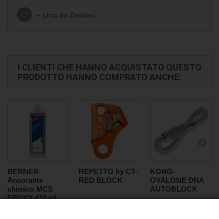
+ Lista dei Desideri
I CLIENTI CHE HANNO ACQUISTATO QUESTO
PRODOTTO HANNO COMPRATO ANCHE:
BERNER-
REPETTO by CT-
KONG-
Ancorante
RED BLOCK
OVALONE DNA
chimico MCS
AUTOBLOCK
EPOXY 410 ml.