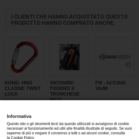
I CLIENTI CHE HANNO ACQUISTATO QUESTO
PRODOTTO HANNO COMPRATO ANCHE:
KONG- HMS
ANTONINI-
FIX - ACCIAIO
CLASSIC TWIST
FODERO X
10x90
LOCK
TRONCHESE
INOX
Informativa
Questo sito o gli strumenti terzi da questo utilizzati si avvalgono di cookie
CATEGORIE
necessari al funzionamento ed utili alle finalità illustrate di seguito. Se vuoi
saperne di più o negare il consenso a tutti o ad alcuni cookie, consulta
la Cookie Policy