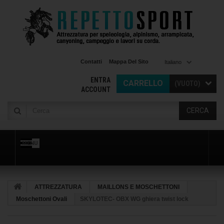
Contatti
Mappa Del Sito
Italiano
ENTRA
CARRELLO
(VUOTO)
ACCOUNT
CERCA
MENU
ATTREZZATURA
MAILLONS E MOSCHETTONI
Moschettoni Ovali
SKYLOTEC- OBX WG ghiera twist lock