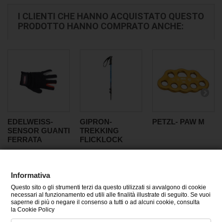
I CLIENTI CHE HANNO ACQUISTATO QUESTO
PRODOTTO HANNO COMPRATO ANCHE:
EDELWEISS-
GIPRON-
PETZL- PAW M
SENSOR GUANTI
TREKKING
FERRATA
FLICKLOCK
Informativa
Questo sito o gli strumenti terzi da questo utilizzati si avvalgono di cookie
CATEGORIE
necessari al funzionamento ed utili alle finalità illustrate di seguito. Se vuoi
saperne di più o negare il consenso a tutti o ad alcuni cookie, consulta
la Cookie Policy
INFORMAZIONI