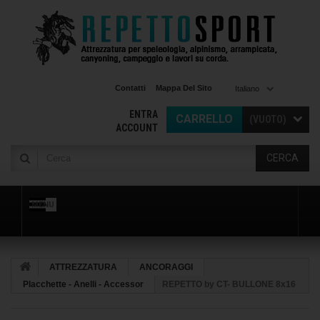
Contatti
Mappa Del Sito
Italiano
ENTRA
CARRELLO
(VUOTO)
ACCOUNT
CERCA
MENU
ATTREZZATURA
ANCORAGGI
Placchette - Anelli - Accessor
REPETTO by CT- BULLONE 8x16