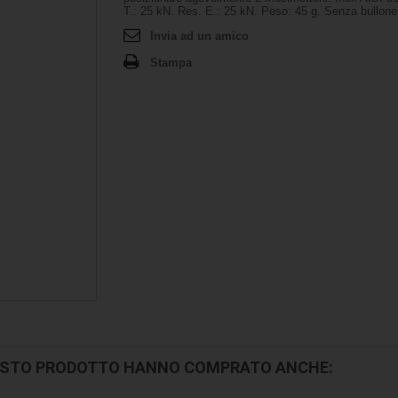
T.: 25 kN. Res. E.: 25 kN. Peso: 45 g. Senza bullone
Invia ad un amico
Stampa
UESTO PRODOTTO HANNO COMPRATO ANCHE: