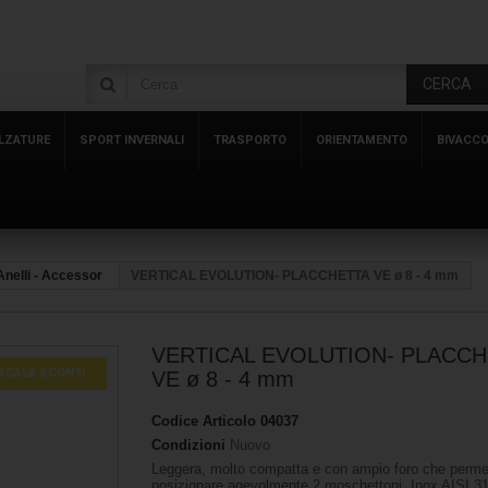
CERCA
LZATURE
SPORT INVERNALI
TRASPORTO
ORIENTAMENTO
BIVACC
Anelli - Accessor
VERTICAL EVOLUTION- PLACCHETTA VE ø 8 - 4 mm
VERTICAL EVOLUTION- PLACCH
SCALA SCONTI
VE ø 8 - 4 mm
Codice Articolo
04037
Condizioni
Nuovo
Leggera, molto compatta e con ampio foro che permet
posizionare agevolmente 2 moschettoni. Inox AISI 31