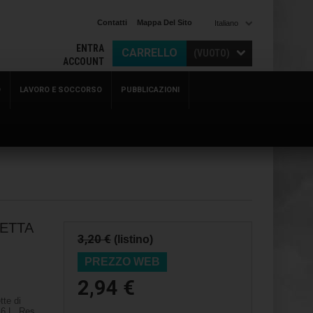
Contatti
Mappa Del Sito
Italiano
ENTRA
CARRELLO
(VUOTO)
ACCOUNT
O
LAVORO E SOCCORSO
PUBBLICAZIONI
ETTA
3,20 €
(listino)
PREZZO WEB
2,94 €
te di
6 L. Res.