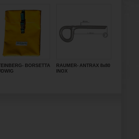
TEINBERG- BORSETTA
RAUMER- ANTRAX 8x80
KONG- F
UDWIG
INOX