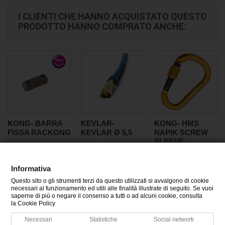
I CLIENTI CHE HANNO ACQUISTATO QUESTO
PRODOTTO HANNO COMPRATO ANCHE:
KONG- BARRA
KEVLAR-
KONG- HMS
FISSA RACKONG
KEVLAR Ø 5,5
NAPIK SCREW
SLEEVE
Informativa
Questo sito o gli strumenti terzi da questo utilizzati si avvalgono di cookie
CATEGORIE
necessari al funzionamento ed utili alle finalità illustrate di seguito. Se vuoi
saperne di più o negare il consenso a tutti o ad alcuni cookie, consulta
la Cookie Policy
INFORMAZIONI
Necessari
Statistiche
Social network