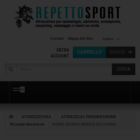
Contatti
Mappa Del Sito
Italiano
ENTRA
CARRELLO
(VUOTO)
ACCOUNT
CERCA
MENU
ATTREZZATURA
ATTREZZI DA PROGRESSIONE
Ricambi discensori
KONG- BARRA MOBILE RACKONG