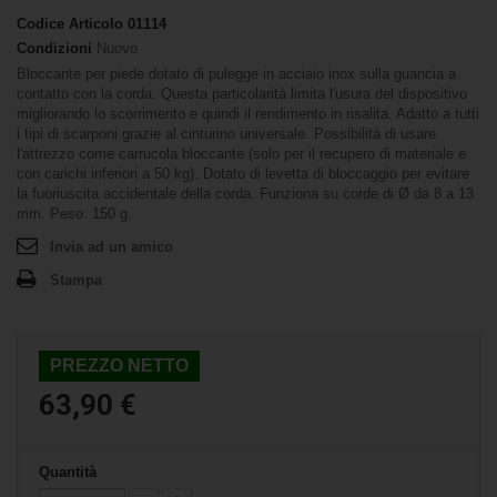
Codice Articolo
01114
Condizioni
Nuovo
Bloccante per piede dotato di pulegge in acciaio inox sulla guancia a
contatto con la corda. Questa particolarità limita l'usura del dispositivo
migliorando lo scorrimento e quindi il rendimento in risalita. Adatto a tutti
i tipi di scarponi grazie al cinturino universale. Possibilità di usare
l'attrezzo come carrucola bloccante (solo per il recupero di materiale e
con carichi inferiori a 50 kg). Dotato di levetta di bloccaggio per evitare
la fuoriuscita accidentale della corda. Funziona su corde di Ø da 8 a 13
mm. Peso: 150 g.
Invia ad un amico
Stampa
PREZZO NETTO
63,90 €
Quantità