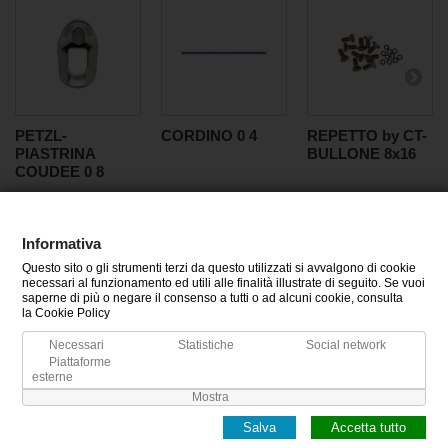
PETZL-
CORDINO 0 4
REPETTO by CT-
PIASTRINA
BULLONE 8x16
COUDEE 0 8
Informativa
Questo sito o gli strumenti terzi da questo utilizzati si avvalgono di cookie
CATEGORIE
necessari al funzionamento ed utili alle finalità illustrate di seguito. Se vuoi
saperne di più o negare il consenso a tutti o ad alcuni cookie, consulta
la Cookie Policy
INFORMAZIONI
Necessari
Statistiche
Social network
Piattaforme
IL MIO ACCOUNT
esterne
Mostra
Salva
Accetta tutto