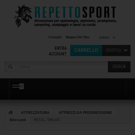
Contatti
Mappa Del Sito
Italiano
ENTRA
CARRELLO
(VUOTO)
ACCOUNT
CERCA
MENU
ATTREZZATURA
ATTREZZI DA PROGRESSIONE
Bloccanti
PETZL- TIBLOC