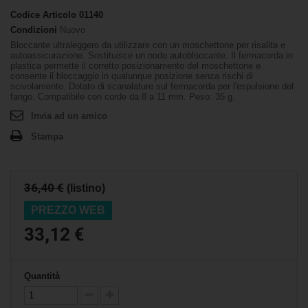
Codice Articolo
01140
Condizioni
Nuovo
Bloccante ultraleggero da utilizzare con un moschettone per risalita e
autoassicurazione. Sostituisce un nodo autobloccante. Il fermacorda in
plastica permette il corretto posizionamento del moschettone e
consente il bloccaggio in qualunque posizione senza rischi di
scivolamento. Dotato di scanalature sul fermacorda per l'espulsione del
fango. Compatibile con corde da 8 a 11 mm. Peso: 35 g.
Invia ad un amico
Stampa
36,40 €
(listino)
PREZZO WEB
33,12 €
Quantità