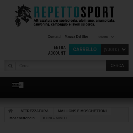
Contatti
Mappa Del Sito
Italiano
ENTRA
CARRELLO
(VUOTO)
ACCOUNT
CERCA
MENU
ATTREZZATURA
MAILLONS E MOSCHETTONI
Moschettoncini
KONG- MINI D