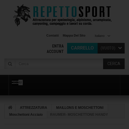
Contatti
Mappa Del Sito
Italiano
ENTRA
CARRELLO
(VUOTO)
ACCOUNT
CERCA
MENU
ATTREZZATURA
MAILLONS E MOSCHETTONI
Moschettoni Acciaio
RAUMER- MOSCHETTONE HANDY