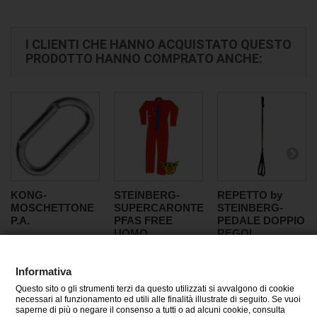
I CLIENTI CHE HANNO ACQUISTATO QUESTO
PRODOTTO HANNO COMPRATO ANCHE:
KONG-
STEINBERG-
REPETTO by
MOSCHETTONE
SUPERCARONTE
STEINBERG-
P.A.
PFAS FREE
PEDALE DOPPIO
UOMO
REGOL
Informativa
Questo sito o gli strumenti terzi da questo utilizzati si avvalgono di cookie
CATEGORIE
necessari al funzionamento ed utili alle finalità illustrate di seguito. Se vuoi
saperne di più o negare il consenso a tutti o ad alcuni cookie, consulta