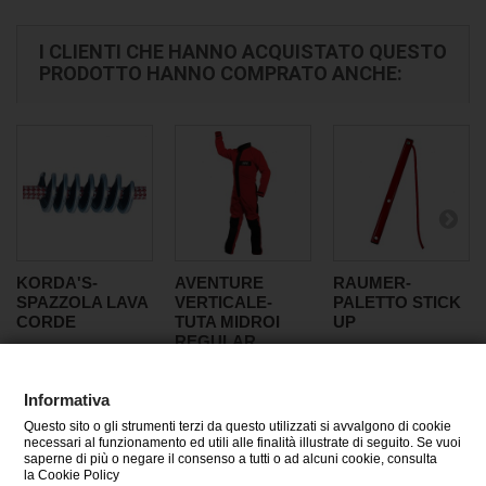
I CLIENTI CHE HANNO ACQUISTATO QUESTO
PRODOTTO HANNO COMPRATO ANCHE:
KORDA'S-
AVENTURE
RAUMER-
SPAZZOLA LAVA
VERTICALE-
PALETTO STICK
CORDE
TUTA MIDROI
UP
REGULAR
Informativa
Questo sito o gli strumenti terzi da questo utilizzati si avvalgono di cookie
CATEGORIE
necessari al funzionamento ed utili alle finalità illustrate di seguito. Se vuoi
saperne di più o negare il consenso a tutti o ad alcuni cookie, consulta
la Cookie Policy